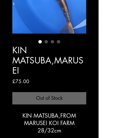
KIN
MATSUBA,MARUS
EI
Price
£75.00
Out of Stock
KIN MATSUBA,FROM
MARUSEI KOI FARM
28/32cm